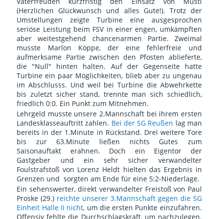
Vaterfreuden kurzfristig den Einsatz von Musti
(Herzlichen Glückwunsch und alles Gute!). Trotz der
Umstellungen zeigte Turbine eine ausgesprochen
seriöse Leistung beim FSV in einer engen, umkämpften
aber weitestgehend chancenarmen Partie. Zweimal
musste Marlon Köppe, der eine fehlerfreie und
aufmerksame Partie zwischen den Pfosten ablieferte,
die "Null" hinten halten. Auf der Gegenseite hatte
Turbine ein paar Möglichkeiten, blieb aber zu ungenau
im Abschlusss. Und weil bei Turbine die Abwehrkette
bis zuletzt sicher stand, trennte man sich schiedlich,
friedlich 0:0. Ein Punkt zum Mitnehmen.
Lehrgeld musste unsere 2.Mannschaft bei ihrem ersten
Landesklasseauftritt zahlen.
Bei der SG Reußen
lag man
bereits in der 1.Minute in Rückstand. Drei weitere Tore
bis zur 63.Minute ließen nichts Gutes zum
Saisonauftakt erahnen. Doch ein Eigentor der
Gastgeber und ein sehr sicher verwandelter
Foulstrafstoß von Lorenz Heldt hielten das Ergebnis in
Grenzen und sorgten am Ende für eine 5:2-Niederlage.
Ein sehenswerter, direkt verwandelter Freistoß von Paul
Proske (29.)
reichte unserer 3.Mannschaft gegen die SG
Einheit Halle II nicht
, um die ersten Punkte einzufahren.
Offensiv fehlte die Durchschlagskraft, um nachzulegen.