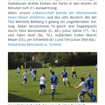
Stattdessen drehte Einheit die Partie in den letzten 20
Minuten zum 2:1-Auswärtssieg.
Allein unsere
4.Mannschaft konnte am Wochenende
einen Dreier einfahren
, und das sehr deutlich. Bei der
TSG Wörmlitz-Böllberg II gelang ein ungefährdeter 9:0-
Sieg. Dabei verzeichnete T4 gleich drei Doppelpacks
durch Felix Martinwoski (5., 49.), Julius Kahle (17., 18.)
und Fabio Neef (34., 76.). Außerdem trafen Martin
Meyer (53.), Jan Schönfeld (61.) und Tim-Julian Otte (64.)
Fotostrecke Bennstedt vs. Turbine