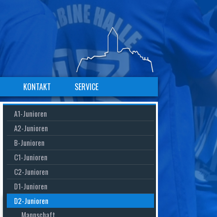
KONTAKT
SERVICE
Navigation
Navigation
Navigation
A1-Junioren
überspringen
überspringen
überspringen
A2-Junioren
B-Junioren
C1-Junioren
C2-Junioren
D1-Junioren
D2-Junioren
Mannschaft